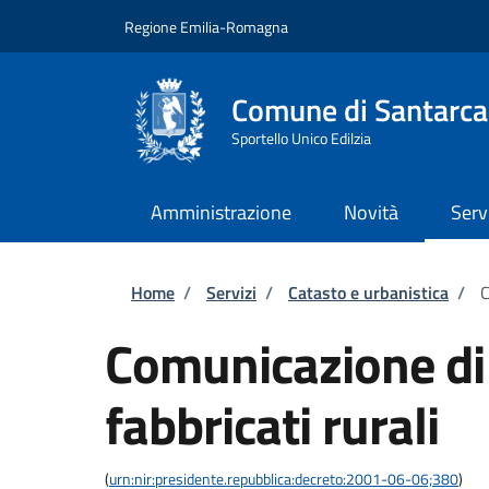
Salta al contenuto principale
Skip to footer content
Regione Emilia-Romagna
Comune di Santarc
Sportello Unico Edilzia
Amministrazione
Novità
Serv
Briciole di pane
Home
/
Servizi
/
Catasto e urbanistica
/
C
Comunicazione di
fabbricati rurali
(
urn:nir:presidente.repubblica:decreto:2001-06-06;380
)