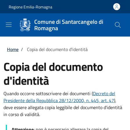
Salta al contenuto principale
Skip to footer content
Regione Emilia-Romagna
Comune di Santarcangelo di
Romagna
Briciole di pane
Home
/
Copia del documento d'identità
Copia del documento
d'identità
Quando occorre sottoscrivere dei documenti (
Decreto del
Presidente della Repubblica 28/12/2000, n. 445, art. 47
),
deve essere allegata copia leggibile del documento d'identità
in corso di validità.
Attenzione
: non è necessario allegare la copia del