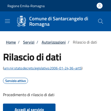
Salta al contenuto principale
Skip to footer content
Regione Emilia-Romagna
Comune di Santarcangelo di
Romagna
Briciole di pane
Home
/
Servizi
/
Autorizzazioni
/
Rilascio di dati
Rilascio di dati
(
urn:nir:stato:decreto.legislativo:2006-01-24;36~art5
)
Servizio attivo
Procedimento di rilascio di dati
Accedi al servizio