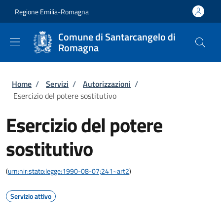
Salta al contenuto principale
Skip to footer content
Regione Emilia-Romagna
Comune di Santarcangelo di
Romagna
Briciole di pane
Home
/
Servizi
/
Autorizzazioni
/
Esercizio del potere sostitutivo
Esercizio del potere
sostitutivo
(
urn:nir:stato:legge:1990-08-07;241~art2
)
Servizio attivo