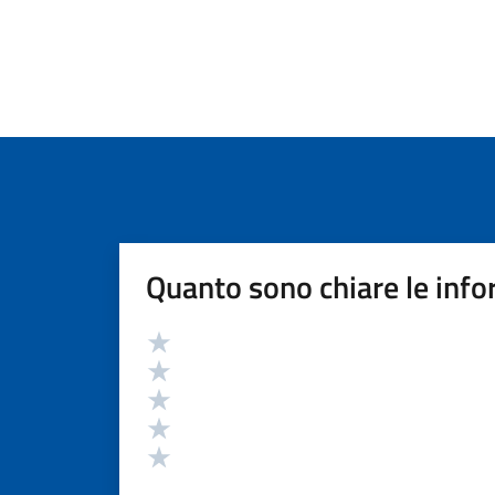
Quanto sono chiare le info
Valutazione
Valuta 5 stelle su 5
Valuta 4 stelle su 5
Valuta 3 stelle su 5
Valuta 2 stelle su 5
Valuta 1 stelle su 5